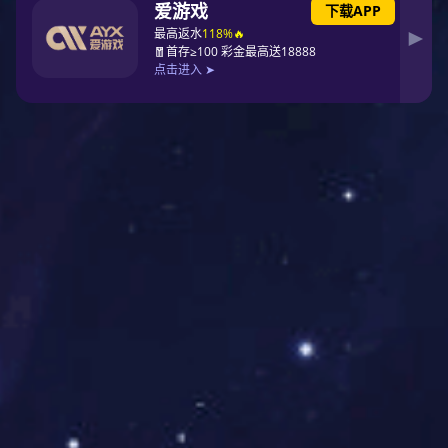
TA-T570F
TA-T563ZD
TA-T567ZD
TA-T569DF
TA-T570
TA-T570F
TA-T563ZD
TA-T567ZD
TA-T569DF
焕·享系列
TA-767ZD