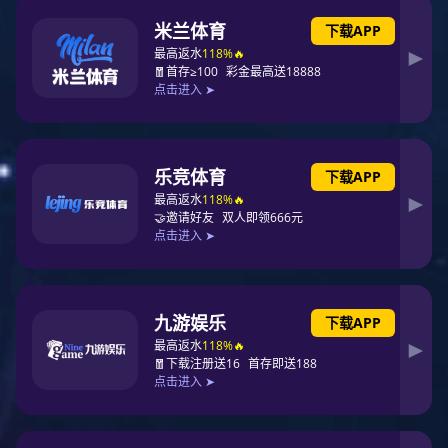
行销全球
核心技术
产品家族
智·享系列
TA-950DF
TA-T960DF
TA-T962ZD
TA-T962DF
TA-T966