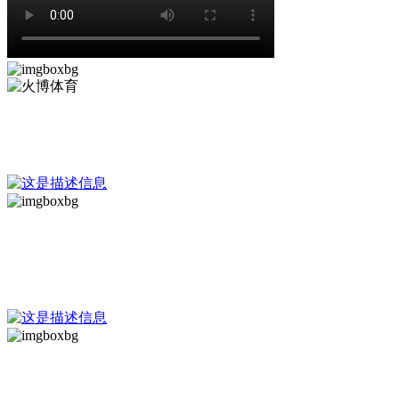
HB火博·(中国)体育-SPORTS 创立于2006年，是一家以自主研发、规模
生产、全球营销为一体的专业制造智能马桶的国家高新技术企业。
最新资讯
点开了解详情
查找您身边的门店