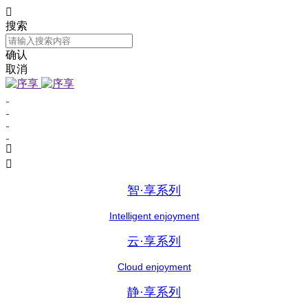

搜索
确认
取消


智·享系列
Intelligent enjoyment
云·享系列
Cloud enjoyment
静·享系列