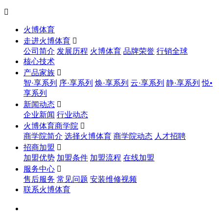

火博体育
走进火博体育

公司简介
发展历程
火博体育
品牌荣誉
行销全球
核心技术
产品家族

智·享系列
序·享系列
焕·享系列
云·享系列
静·享系列
悦•
享系列
新闻动态

企业新闻
行业动态
火博体育商学院

商学院简介
选择火博体育
商学院动态
人才招聘
招商加盟

加盟优势
加盟条件
加盟流程
在线加盟
服务中心

售后服务
常见问题
安装维修视频
联系火博体育