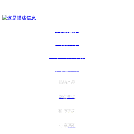
火博体育在十载的发展历程中在全国建立800多家销售服务网点。
快速连接
产品展示
关于火博体育
社交媒体
畅销产品
网点查询
智·享
系列
云·享
系列