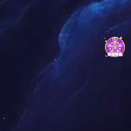
TA-E50ZD
TA-E50DF
TA-E51ZD
TA-E51DF
TA-E52ZD
TA-E52DF
TA-E50
TA-E50F
TA-E50ZD
TA-E50DF
TA-E51ZD