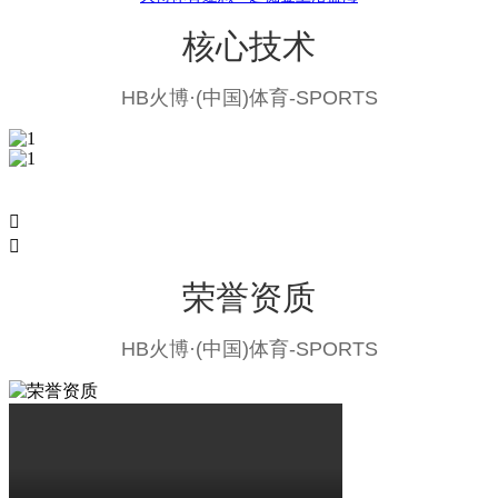
核心技术
HB火博·(中国)体育-SPORTS


荣誉资质
HB火博·(中国)体育-SPORTS