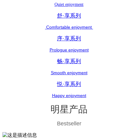
Quiet enjoyment
舒·享系列
Comfortable enjoyment
序·享系列
Prologue enjoyment
畅·享系列
Smooth enjoyment
悦·享系列
Happy enjoyment
明星产品
Bestseller