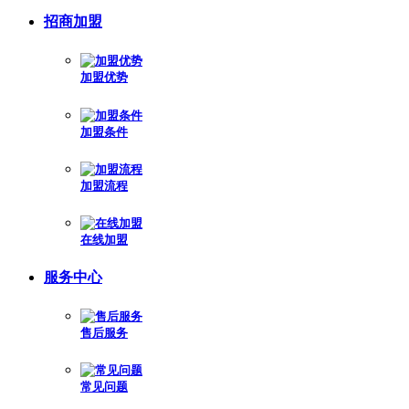
招商加盟
加盟优势
加盟条件
加盟流程
在线加盟
服务中心
售后服务
常见问题