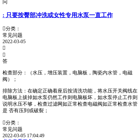
问
: 只要按臀部冲洗或女性专用水泵一直工作

分类：
常见问题
2022-03-05


答
检查部分：（水压，增压装置，电脑板，陶瓷内水管，电磁
阀）；
排除方法：在确定正确着座后按清洗功能，将水压开关阀线在
电脑板上拔掉如水泵仍然工作则电脑板坏，如水泵停止工作则
说明水压不够，检查过滤网如正常检查电磁阀如正常检查水管
是 否有压到或破裂；

分类：
常见问题
2022-03-05 17:04:49