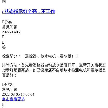
问
: 状态指示灯全亮，不工作

分类：
常见问题
2022-03-05


答
检查部分：（遥控器，放水电机，霍尔板）；
排除方法：首先看遥控器自动放水是否打开，重新开关看状态
指示灯是否亮起，如已设定还不自动放水检测电机和霍尔板是
否是好；

分类：
常见问题
2022-03-05 17:05:04
点击查看更多
