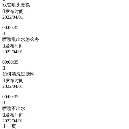
双管喷头更换

发布时间：
2022/04/01
00:00:35

喷嘴乱出水怎么办

发布时间：
2022/04/01
00:00:35

如何清洗过滤网

发布时间：
2022/04/01
00:00:35

喷嘴不出水

发布时间：
2022/04/01
上一页