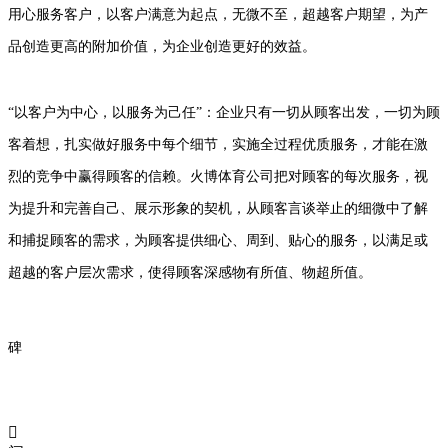
用心服务客户，以客户满意为起点，无微不至，超越客户期望，为产
品创造更高的附加价值，为企业创造更好的效益。
“以客户为中心，以服务为己任”：企业只有一切从顾客出发，一切为顾
客着想，扎实做好服务中每个细节，实施全过程优质服务，才能在激
烈的竞争中赢得顾客的信赖。火博体育公司把对顾客的每次服务，视
为提升和完善自己、展示形象的契机，从顾客言谈举止的细微中了解
和捕捉顾客的需求，为顾客提供细心、周到、贴心的服务，以满足或
超越的客户层次需求，使得顾客深感物有所值、物超所值。
碑
常见问题
