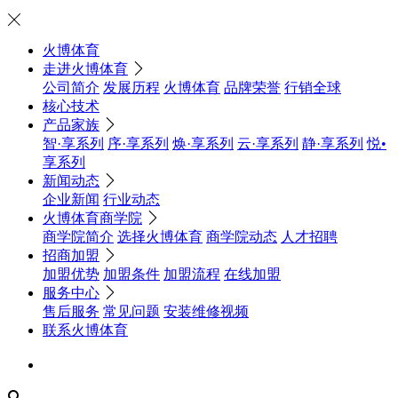

火博体育
走进火博体育

公司简介
发展历程
火博体育
品牌荣誉
行销全球
核心技术
产品家族

智·享系列
序·享系列
焕·享系列
云·享系列
静·享系列
悦•
享系列
新闻动态

企业新闻
行业动态
火博体育商学院

商学院简介
选择火博体育
商学院动态
人才招聘
招商加盟

加盟优势
加盟条件
加盟流程
在线加盟
服务中心

售后服务
常见问题
安装维修视频
联系火博体育
