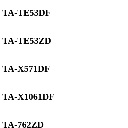
TA-TE53DF
TA-TE53ZD
TA-X571DF
TA-X1061DF
TA-762ZD