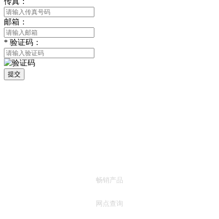
传真：
邮箱：
*
验证码：
提交
快速连接
产品展示
关于火博体育
社交媒体
畅销产品
网点查询