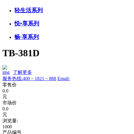
轻生活系列
悦•享系列
畅·享系列
TB-381D
了解更多
服务热线:400－1821－888
Email:
零售价
0.0
元
市场价
0.0
元
浏览量:
1000
产品编号