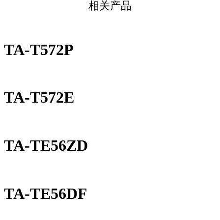
相关产品
TA-T572P
TA-T572E
TA-TE56ZD
TA-TE56DF