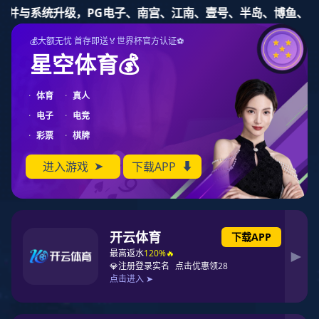
火博体育
火博体育
走进火博体育
公司简介
发展历程
火博体育
品牌荣誉