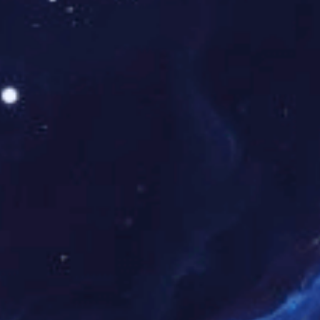
TA-767DF（星空灰）
TA-766ZD（太空银）
TA-765
TA-767ZD
TA-767DF（星空灰）
TA-766ZD（太空银）
TA-765
云·享系列
TA-E50
TA-E50F