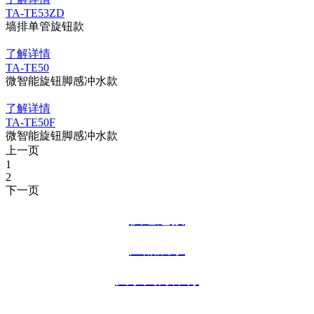
TA-TE53ZD
墙排单管旋钮款
了解详情
TA-TE50
微智能旋钮脚感冲水款
了解详情
TA-TE50F
微智能旋钮脚感冲水款
上一页
1
2
下一页
快速连接
产品展示
关于火博体育
社交媒体