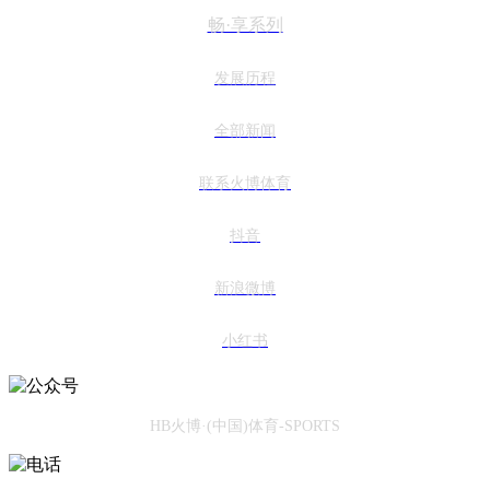
畅·享系列
发展历程
全部新闻
联系火博体育
抖音
新浪微博
小红书
HB火博·(中国)体育-SPORTS