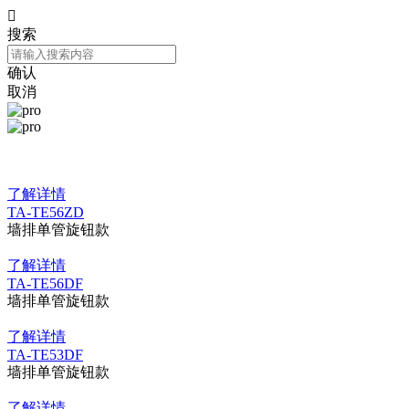

搜索
确认
取消
了解详情
TA-TE56ZD
墙排单管旋钮款
了解详情
TA-TE56DF
墙排单管旋钮款
了解详情
TA-TE53DF
墙排单管旋钮款
了解详情