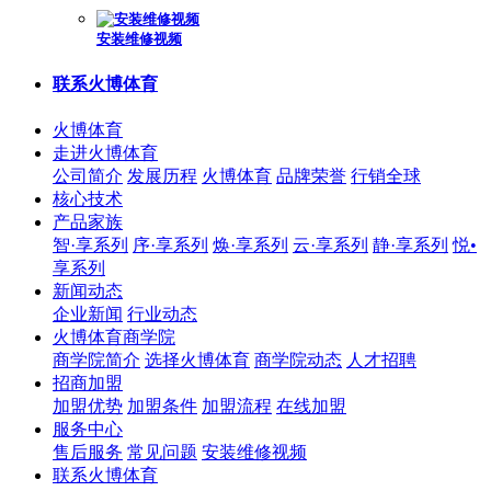
安装维修视频
联系火博体育
火博体育
走进火博体育
公司简介
发展历程
火博体育
品牌荣誉
行销全球
核心技术
产品家族
智·享系列
序·享系列
焕·享系列
云·享系列
静·享系列
悦•
享系列
新闻动态
企业新闻
行业动态
火博体育商学院
商学院简介
选择火博体育
商学院动态
人才招聘
招商加盟
加盟优势
加盟条件
加盟流程
在线加盟
服务中心
售后服务
常见问题
安装维修视频
联系火博体育