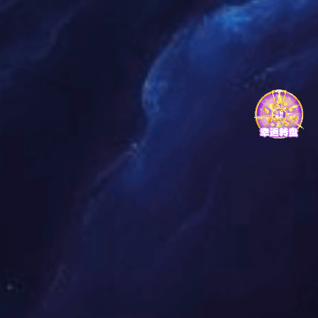
TA-E50ZD
TA-E50DF
TA-E51ZD
TA-E51DF
TA-E52ZD
TA-E52DF
TA-E50
TA-E50F
TA-E50ZD
TA-E50DF
TA-E51ZD