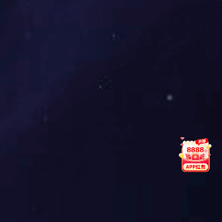
TA-E51DF
TA-E52ZD
TA-E52DF
静·享系列
TA-D683
TA-686DF
TA-D683
TA-686DF
悦•享系列
TB-325D