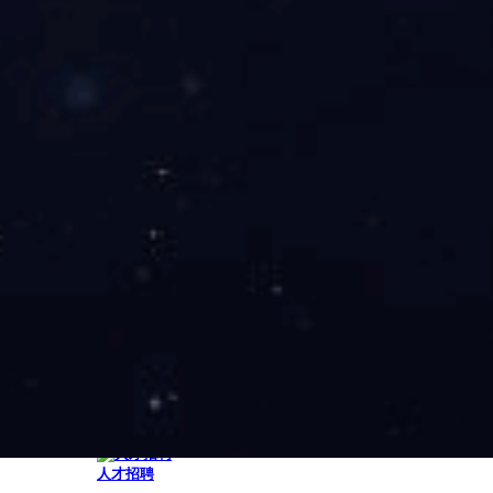
新闻动态
企业新闻
行业动态
火博体育商学院
商学院简介
选择火博体育
商学院动态
人才招聘